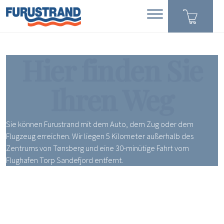
Hier finden Sie
Ihren Weg
Sie können Furustrand mit dem Auto, dem Zug oder dem
Flugzeug erreichen. Wir liegen 5 Kilometer außerhalb des
Zentrums von Tønsberg und eine 30-minütige Fahrt vom
Flughafen Torp Sandefjord entfernt.