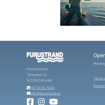
Open
Monday 
Furustrand AS
Tareveien 11
Terms o
N-3150 Tolvsrød
Pricing
+47 33 35 70 00
info@furustrand.no