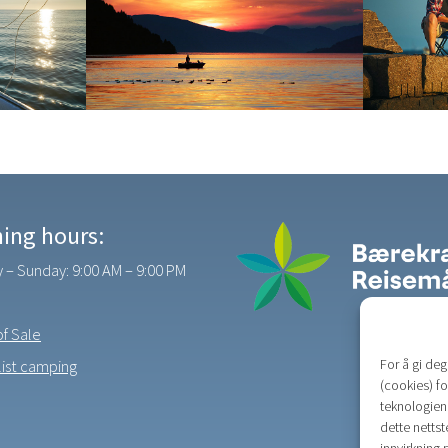
ing hours:
– Sunday: 9:00 AM – 9:00 PM
f Sale
For å gi de
 list camping
(cookies) fo
teknologiene
dette nettst