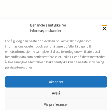
Onsdag – Torsdag klokken 14.00 – 22.00
Behandle samtykke for
Fredag og Lørdag klokken 14.00 – 23.00
informasjonskapsler
Søndag klokken 14.00 – 22.00
For å gi deg den beste opplevelsen bruker vi teknologier som
informasjonskapsler (cookies) for å lagre og/eller få tilgang til
enhetsinformasjon. Å samtykke til disse teknologiene vil tillate oss å
behandle data som nettleseratferd eller unike ID-er på dette nettstedet.
Å ikke samtykke eller trekke tilbake samtykke kan ha negativ innvirkning
Ring 33 32 99 65 om du ønsker å reserve bord.
på visse funksjoner.
Meny kan du finne på restaurantens egne nettsider:
http://restaurantsjosiden.no
Aksepter
Avslå
Vis preferanser